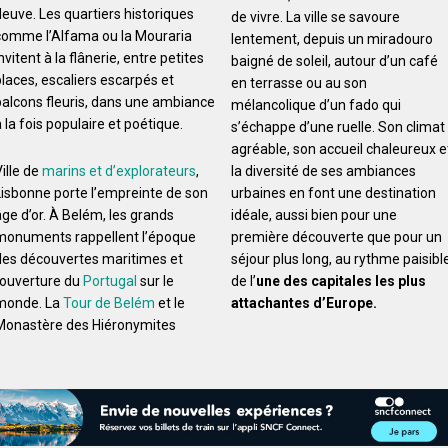
fleuve. Les quartiers historiques
de vivre. La ville se savoure
comme l’Alfama ou la Mouraria
lentement, depuis un miradouro
nvitent à la flânerie, entre petites
baigné de soleil, autour d’un café
places, escaliers escarpés et
en terrasse ou au son
balcons fleuris, dans une ambiance
mélancolique d’un fado qui
 la fois populaire et poétique.
s’échappe d’une ruelle. Son climat
agréable, son accueil chaleureux e
ille de
marins et d’explorateurs
,
la diversité de ses ambiances
Lisbonne porte l’empreinte de son
urbaines en font une destination
âge d’or. À Belém, les grands
idéale, aussi bien pour une
monuments rappellent l’époque
première découverte que pour un
des découvertes maritimes et
séjour plus long, au rythme paisibl
l’ouverture du
Portugal
sur le
de l’
une des capitales les plus
monde. La
Tour de Belém
et le
attachantes d’Europe.
Monastère des Hiéronymites