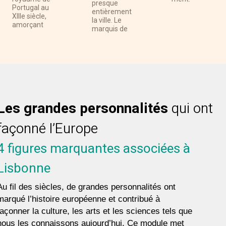
presque
Portugal au
entièrement
XIIIe siècle,
la ville. Le
amorçant
marquis de
Les grandes personnalités
qui ont
façonné l’Europe
4 figures marquantes associées à
Lisbonne
Au fil des siècles, de grandes personnalités ont
marqué l’histoire européenne et contribué à
façonner la culture, les arts et les sciences tels que
nous les connaissons aujourd’hui. Ce module met