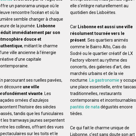
offre un panorama unique où le
elle s’intègre naturellement au
fleuve rencontre l’océan et où la
quotidien des Lisboètes.
lumière semble changer à chaque
heure de la journée.
Lisbonne
Car
Lisbonne est aussi une ville
séduit immédiatement par son
résolument tournée vers le
atmosphère douce et
présent
. Ses quartiers animés
authentique
, mêlant le charme
comme le Bairro Alto, Cais do
’une ville ancienne à l’énergie
Sodré ou le quartier créatif de LX
créative d’une capitale
Factory vibrent au rythme des
contemporaine.
concerts, des galeries d’art, des
marchés urbains et de la vie
En parcourant ses ruelles pavées,
nocturne.
La gastronomie
y occup
on découvre
une ville
une place essentielle, entre tascas
profondément vivante
. Les
traditionnelles, restaurants
façades ornées d’azulejos
contemporains et incontournables
acontent l’histoire des siècles
pastéis de nata
dégustés encore
passés, tandis que les funiculaires
tièdes.
et les tramways jaunes serpentent
ntre les collines, offrant des vues
Ce qui fait le charme unique de
pectaculaires sur les toits et le
Lisbonne, c’est sans doute son art