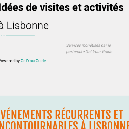
Idées de visites et activités
à Lisbonne
Services monétisés par le
partenaire Get Your Guide
Powered by
GetYourGuide
ÉVÉNEMENTS RÉCURRENTS ET
INCONTOURNABLES À LISBONN