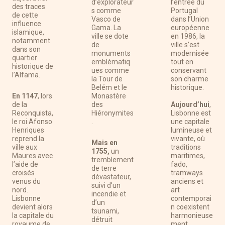
d’explorateur
l’entrée du
des traces
s comme
Portugal
de cette
Vasco de
dans l’Union
influence
Gama. La
européenne
islamique,
ville se dote
en 1986, la
notamment
de
ville s’est
dans son
monuments
modernisée
quartier
emblématiq
tout en
historique de
ues comme
conservant
l’Alfama.
la Tour de
son charme
Belém et le
historique.
En 1147
, lors
Monastère
de la
des
Aujourd’hui
,
Reconquista,
Hiéronymites
Lisbonne est
le roi Afonso
.
une capitale
Henriques
lumineuse et
reprend la
vivante, où
Mais en
ville aux
traditions
1755,
un
Maures avec
maritimes,
tremblement
l’aide de
fado,
de terre
croisés
tramways
dévastateur,
venus du
anciens et
suivi d’un
nord.
art
incendie et
Lisbonne
contemporai
d’un
devient alors
n coexistent
tsunami,
la capitale du
harmonieuse
détruit
royaume de
ment.