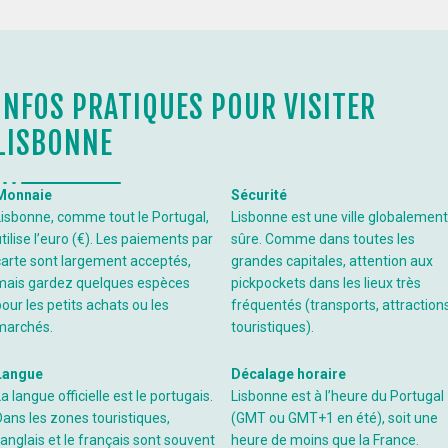
INFOS PRATIQUES POUR VISITER
LISBONNE
Monnaie
Sécurité
Lisbonne, comme tout le Portugal,
Lisbonne est une ville globalement
tilise l’euro (€). Les paiements par
sûre. Comme dans toutes les
carte sont largement acceptés,
grandes capitales, attention aux
mais gardez quelques espèces
pickpockets dans les lieux très
pour les petits achats ou les
fréquentés (transports, attraction
marchés.
touristiques).
Langue
Décalage horaire
a langue officielle est le portugais.
Lisbonne est à l’heure du Portugal
Dans les zones touristiques,
(GMT ou GMT+1 en été), soit une
’anglais et le français sont souvent
heure de moins que la France.