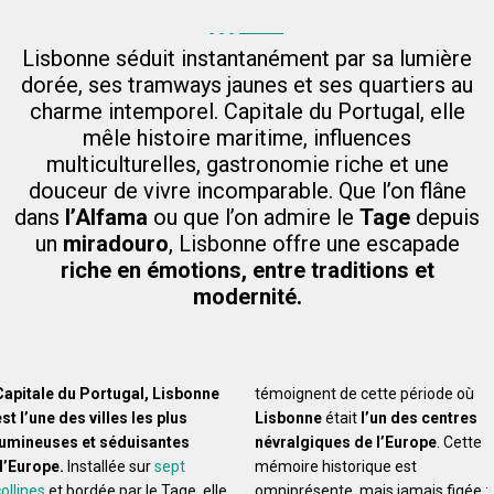
Lisbonne séduit instantanément par sa lumière
dorée, ses tramways jaunes et ses quartiers au
charme intemporel. Capitale du Portugal, elle
mêle histoire maritime, influences
multiculturelles, gastronomie riche et une
douceur de vivre incomparable. Que l’on flâne
dans
l’Alfama
ou que l’on admire le
Tage
depuis
un
miradouro
, Lisbonne offre une escapade
riche en émotions, entre traditions et
modernité.
Capitale du Portugal, Lisbonne
témoignent de cette période où
est l’une des villes les plus
Lisbonne
était
l’un des centres
lumineuses et séduisantes
névralgiques de l’Europe
. Cette
d’Europe.
Installée sur
sept
mémoire historique est
ollines
et bordée par le Tage, elle
omniprésente, mais jamais figée :