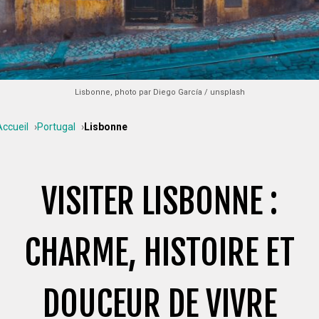
Lisbonne, photo par Diego García / unsplash
Accueil
Portugal
Lisbonne
VISITER LISBONNE :
CHARME, HISTOIRE ET
DOUCEUR DE VIVRE