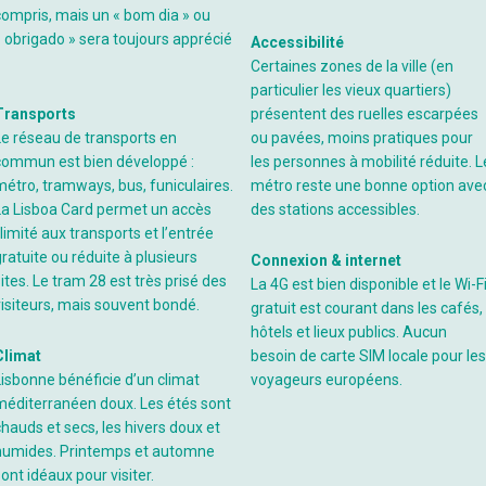
compris, mais un « bom dia » ou
« obrigado » sera toujours apprécié
Accessibilité
Certaines zones de la ville (en
particulier les vieux quartiers)
Transports
présentent des ruelles escarpées
Le réseau de transports en
ou pavées, moins pratiques pour
commun est bien développé :
les personnes à mobilité réduite. L
métro, tramways, bus, funiculaires.
métro reste une bonne option ave
La Lisboa Card permet un accès
des stations accessibles.
llimité aux transports et l’entrée
gratuite ou réduite à plusieurs
Connexion & internet
ites. Le tram 28 est très prisé des
La 4G est bien disponible et le Wi-F
visiteurs, mais souvent bondé.
gratuit est courant dans les cafés,
hôtels et lieux publics. Aucun
Climat
besoin de carte SIM locale pour les
Lisbonne bénéficie d’un climat
voyageurs européens.
méditerranéen doux. Les étés sont
chauds et secs, les hivers doux et
humides. Printemps et automne
ont idéaux pour visiter.