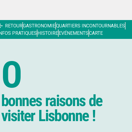
RETOUR
GASTRONOMIE
QUARTIERS INCONTOURNABLES
NFOS PRATIQUES
HISTOIRE
EVÉNEMENTS
CARTE
0
bonnes raisons de
visiter Lisbonne !