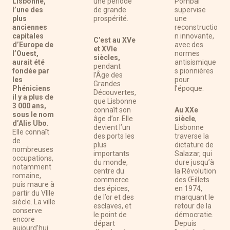
Lisbonne,
une période
Pombal
l’une des
de grande
supervise
plus
prospérité.
une
anciennes
reconstructio
capitales
n innovante,
C’est au XVe
d’Europe de
avec des
et XVIe
l’Ouest,
normes
siècles,
aurait été
antisismique
pendant
fondée par
s pionnières
l’Âge des
les
pour
Grandes
Phéniciens
l’époque.
Découvertes,
il y a plus de
que Lisbonne
3 000 ans,
connaît son
Au XXe
sous le nom
âge d’or. Elle
siècle
,
d’Alis Ubo.
devient l’un
Lisbonne
Elle connaît
des ports les
traverse la
de
plus
dictature de
nombreuses
importants
Salazar, qui
occupations,
du monde,
dure jusqu’à
notamment
centre du
la Révolution
romaine,
commerce
des Œillets
puis maure à
des épices,
en 1974,
partir du VIIIe
de l’or et des
marquant le
siècle. La ville
esclaves, et
retour de la
conserve
le point de
démocratie.
encore
départ
Depuis
aujourd’hui