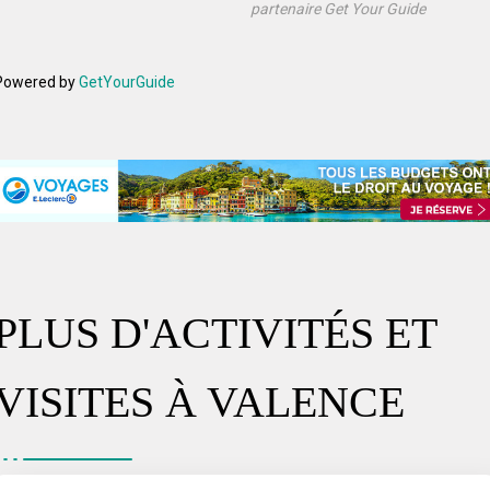
partenaire Get Your Guide
Powered by
GetYourGuide
PLUS D'ACTIVITÉS ET
VISITES À VALENCE