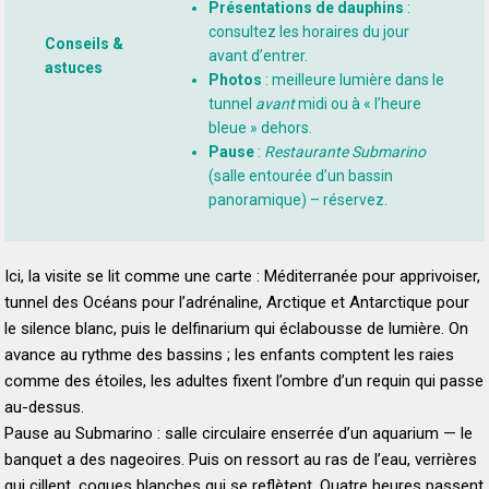
Présentations de dauphins
:
consultez les horaires du jour
Conseils &
avant d’entrer.
astuces
Photos
: meilleure lumière dans le
tunnel
avant
midi ou à « l’heure
bleue » dehors.
Pause
:
Restaurante Submarino
(salle entourée d’un bassin
panoramique) – réservez.
Ici, la visite se lit comme une carte : Méditerranée pour apprivoiser,
tunnel des Océans pour l’adrénaline, Arctique et Antarctique pour
le silence blanc, puis le delfinarium qui éclabousse de lumière. On
avance au rythme des bassins ; les enfants comptent les raies
comme des étoiles, les adultes fixent l’ombre d’un requin qui passe
au-dessus.
Pause au Submarino : salle circulaire enserrée d’un aquarium — le
banquet a des nageoires. Puis on ressort au ras de l’eau, verrières
qui cillent, coques blanches qui se reflètent. Quatre heures passent