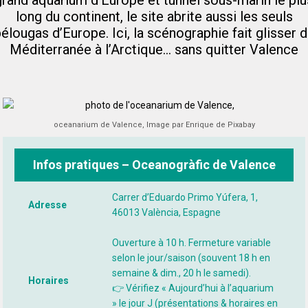
grand aquarium d’Europe et tunnel sous-marin le plu
long du continent, le site abrite aussi les seuls
élougas d’Europe. Ici, la scénographie fait glisser 
Méditerranée à l’Arctique… sans quitter Valence
oceanarium de Valence, Image par Enrique de Pixabay
Infos pratiques – Oceanogràfic de Valence
Carrer d’Eduardo Primo Yúfera, 1,
Adresse
46013 València, Espagne
Ouverture à 10 h. Fermeture variable
selon le jour/saison (souvent 18 h en
semaine & dim., 20 h le samedi).
Horaires
👉 Vérifiez « Aujourd’hui à l’aquarium
» le jour J (présentations & horaires en