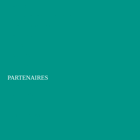
Accueil
Politique de confidentialité
mentions légales
A propos
Faqs
sources
Contact
PARTENAIRES
Irish Ferries
Corsica Ferries
Transavia